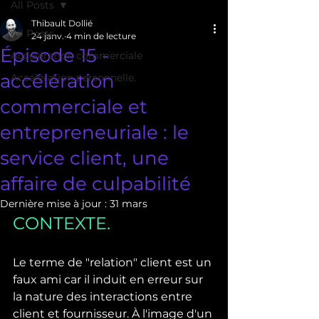
All Posts
Thibault Dollié
All Posts
24 janv.
4 min de lecture
Épisode 15 -
Accélération commerciale
accélération
Accélération personnelle.
commerciale et
entrepreneuriale : le
service client, une
affaire de culpabilité
Dernière mise à jour :
31 mars
CONTEXTE.
Le terme de "relation" client est un 
faux ami car il induit en erreur sur 
la nature des interactions entre 
client et fournisseur. À l'image d'un 