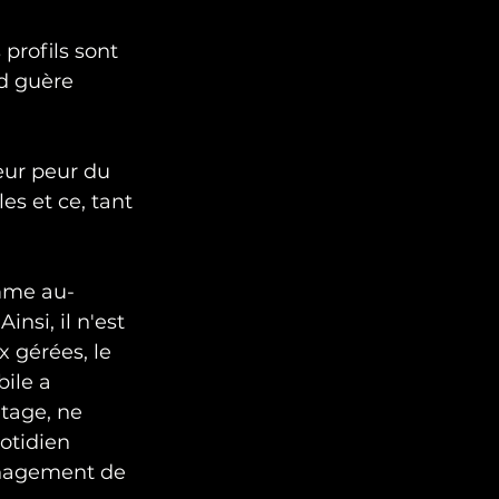
profils sont 
d guère 
eur peur du 
les et ce, tant 
mme au-
nsi, il n'est 
gérées, le 
ile a 
tage, ne 
otidien 
nagement de 