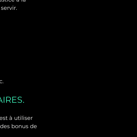
servir.
c.
IRES.
st à utiliser 
s des bonus de 