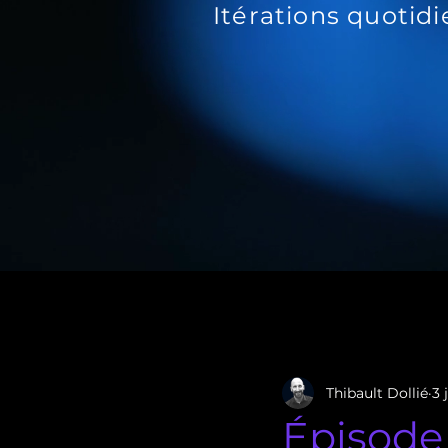
Itérations quotid
All Posts
Accélération commerci
Thibault Dollié
3 
Épisode 