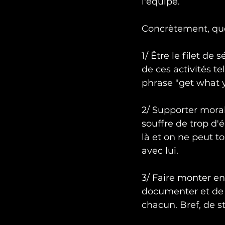
l'équipe.
Concrètement, que
1/ Être le filet d
de ces activités tel
phrase "get what y
2/ Supporter mora
souffre de trop d'é
là et on ne peut to
avec lui.
3/ Faire monter e
documenter et de t
chacun. Bref, de st