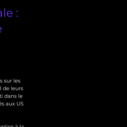
le :
e
 sur les 
 de leurs 
i dans le 
és aux US 
tice à la 