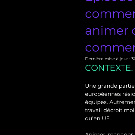
commerci
animer 
commerc
Dernière mise à jour :
3
CONTEXTE.
Une grande partie 
européennes réside
équipes. Autrement
travail décroît m
qu'en UE.
Animer, manager, g