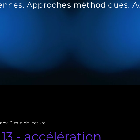
iennes. Approches méthodiques. Ac
ale
Accélération personnelle.
janv.
2 min de lecture
13 - accélération