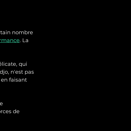
ertain nombre 
ormance
. La 
icate, qui 
jo, n'est pas 
 en faisant 
e 
rces de 