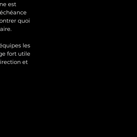
ne est 
à échéance 
montrer quoi 
aire.
équipes les 
e fort utile 
irection et 